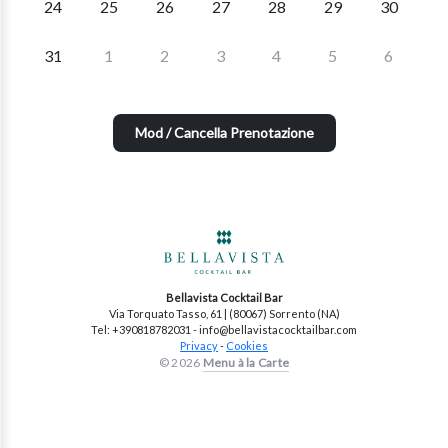
24
25
26
27
28
29
30
31
1
2
3
4
5
6
Mod / Cancella Prenotazione
Bellavista Cocktail Bar
Via Torquato Tasso, 61 | (80067) Sorrento (NA)
Tel: +390818782031 - info@bellavistacocktailbar.com
Privacy
-
Cookies
© 2026
Menu à la Carte