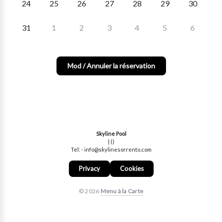
24
25
26
27
28
29
30
31
1
2
3
4
5
6
Mod / Annuler la réservation
Skyline Pool
| ()
Tel: - info@skylinesorrento.com
Privacy
Cookies
© 2026
Menu à la Carte