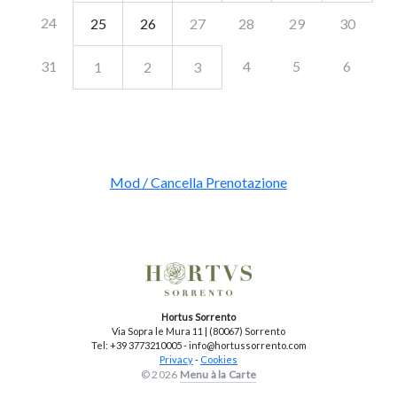
24
25
26
27
28
29
30
31
4
5
6
1
2
3
Mod / Cancella Prenotazione
Hortus Sorrento
Via Sopra le Mura 11 | (80067) Sorrento
Tel: +39 3773210005 - info@hortussorrento.com
Privacy
-
Cookies
© 2026
Menu à la Carte