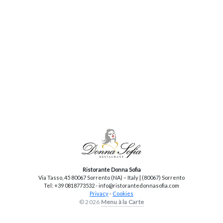
Ristorante Donna Sofia
Via Tasso, 45 80067 Sorrento (NA) – Italy | (80067) Sorrento
Tel: +39 0818773532 - info@ristorantedonnasofia.com
Privacy
-
Cookies
© 2026
Menu à la Carte